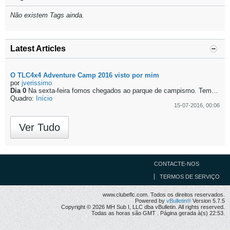
Não existem Tags ainda.
Latest Articles
O TLC4x4 Adventure Camp 2016 visto por mim
por
jverissimo
Dia 0
Na sexta-feira fomos chegados ao parque de campismo. Tempo de ir revendo o pessoal que só encontramos nestas alturas, muitos já amigos graças ao ClubeFLC.
Quadro:
Início
15-07-2016, 00:06
Ver Tudo
CONTACTE-NOS
TERMOS DE SERVIÇO
www.clubeflc.com. Todos os direitos reservados.
Powered by
vBulletin®
Version 5.7.5
Copyright © 2026 MH Sub I, LLC dba vBulletin. All rights reserved.
Todas as horas são GMT . Página gerada à(s) 22:53.