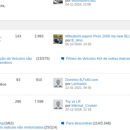
por
vitorlourenco82
04-11-2016, 12:08
ola,
.
143
2.993
Mitsubishi pajero Pinin 2000 my new B
por
B_dino
e
05-10-2020, 14:39
ção de Veículos não
(23/375)
Filmes de Veículos 4x4 de outras marca
membros
93
910
Dominio BJ"s40.com
por
Lenhador
tros
12-01-2021, 04:30
286
7.598
Toy vs LR
por
Infernal_Cruiser
22-12-2018, 12:18
ng
(3/62)
Para descontrair
(114/3.348)
es radicais não motorizadas
(25/114)