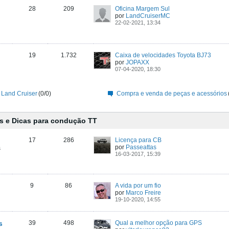
28
209
Oficina Margem Sul
por
LandCruiserMC
22-02-2021, 13:34
19
1.732
Caixa de velocidades Toyota BJ73
por
JOPAXX
07-04-2020, 18:30
 Land Cruiser
(0/0)
Compra e venda de peças e acessórios
s e Dicas para condução TT
17
286
Licença para CB
por
Passeattas
s
16-03-2017, 15:39
9
86
A vida por um fio
por
Marco Freire
19-10-2020, 14:55
s
39
498
Qual a melhor opção para GPS