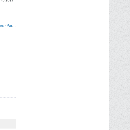
(6/201)
XVII ENT - Encontro Nacional de Toyoteiros - Paraty/RJ