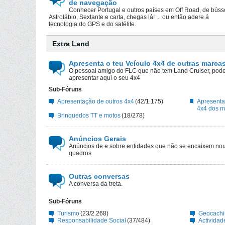
de navegação
Conhecer Portugal e outros países em Off Road, de búss
Astrolábio, Sextante e carta, chegas lá! ... ou então adere á
tecnologia do GPS e do satélite.
Extra Land
Apresenta o teu Veículo 4x4 de outras marcas
O pessoal amigo do FLC que não tem Land Cruiser, pod
apresentar aqui o seu 4x4
Sub-Fóruns
Apresentação de outros 4x4
(42/1.175)
Apresenta
4x4 dos 
Brinquedos TT e motos
(18/278)
Anúncios Gerais
Anúncios de e sobre entidades que não se encaixem nou
quadros
Outras conversas
A conversa da treta.
Sub-Fóruns
Turismo
(23/2.268)
Geocachi
Responsabilidade Social
(37/484)
Actividad