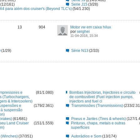
28/1.082)
Série J9
(214/9.460)
(12/161)
Serie J15
(3/28)
X4 para além dos cruiser's (Beyond TLC's)
(54/1.230)
13
904
Motor vw em caixa hilux
por
serghei
11-04-2018, 15:34
0
(1/29)
Série N13
(2/33)
ompressores e
(81/1.080)
Bombas Injectoras, Injectores e circuito
rs (Turbochargers,
de combustível (Fuel injection pumps,
ers & Intercoolers)
injectors and fuel ci
suspensões e
(179/2.361)
Transmissões (Transmissions)
(233/2.31
s à suspensão
on)
brakes)
(61/681)
Pneus e Jantes (Tires & wheels)
(127/1.
 seu Land Cruiser
(151/1.559)
Pinturas, chapa, metais e outras
im)
superfícies
 (Winches)
(37/351)
Autorádios e Som
(13/174)