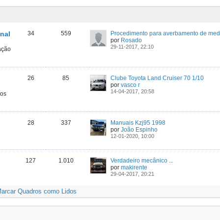
nal
34
559
por
Rosado
29-11-2017, 22:10
ação
26
85
Clube Toyota Land Cruiser 70 1/10
por
vasco r
14-04-2017, 20:58
ros
28
337
Manuais Kzj95 1998
por
João Espinho
12-01-2020, 10:00
127
1.010
Verdadeiro mecânico ...
por
makirente
29-04-2017, 20:21
arcar Quadros como Lidos