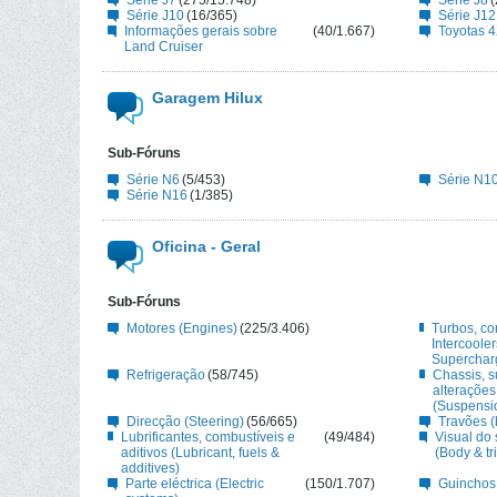
Série J7
(275/15.748)
Série J8
(
Série J10
(16/365)
Série J12
Informações gerais sobre
(40/1.667)
Toyotas 4
Land Cruiser
Garagem Hilux
Sub-Fóruns
Série N6
(5/453)
Série N1
Série N16
(1/385)
Oficina - Geral
Sub-Fóruns
Motores (Engines)
(225/3.406)
Turbos, c
Intercoole
Supercharg
Refrigeração
(58/745)
Chassis, 
alteraçõe
(Suspensi
Direcção (Steering)
(56/665)
Travões (
Lubrificantes, combustíveis e
(49/484)
Visual do
aditivos (Lubricant, fuels &
(Body & tr
additives)
Parte eléctrica (Electric
(150/1.707)
Guinchos