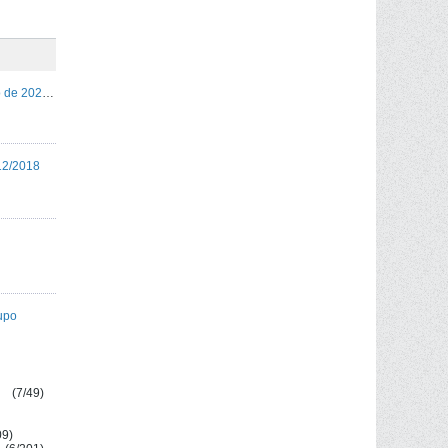
Passeio de Natal dia 23/24 de Novembro de 2024 - Sobral Monte Agraço
/12/2018
upo
(7/49)
09)