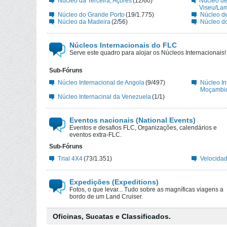
Nùcleo da Terceira, Açores
(12/60)
Núcleo d
Viseu/La
Núcleo do Grande Porto
(19/1.775)
Núcleo de
Núcleo da Madeira
(2/56)
Núcleo do
Núcleos Internacionais do FLC
Serve este quadro para alojar os Núcleos Internacionais!
Sub-Fóruns
Núcleo Internacional de Angola
(9/497)
Núcleo In
Moçambi
Núcleo Internacinal da Venezuela
(1/1)
Eventos nacionais (National Events)
Eventos e desafios FLC, Organizações, calendários e
eventos extra-FLC.
Sub-Fóruns
Trial 4X4
(73/1.351)
Velocida
Expedições (Expeditions)
Fotos, o que levar... Tudo sobre as magníficas viagens a
bordo de um Land Cruiser.
Oficinas, Sucatas e Classificados.