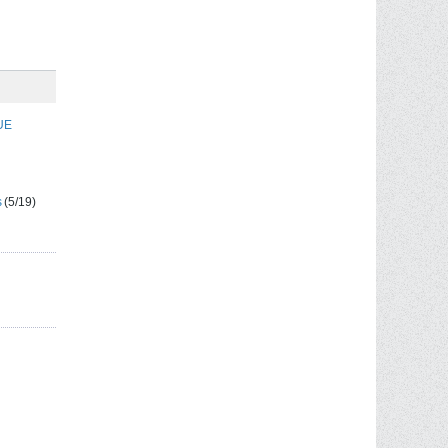
LUE
s
(5/19)