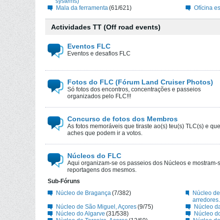
systems)
Mala da ferramenta
(61/621)
Ofícina e
Actividades TT (Off road events)
Eventos FLC
Eventos e desafios FLC
Fotos do FLC (Fórum Land Cruiser Photos)
Só fotos dos encontros, concentrações e passeios
organizados pelo FLC!!!
Concurso de fotos dos Membros
As fotos memoráveis que tiraste ao(s) teu(s) TLC(s) e qu
aches que podem ir a votos.
Núcleos do FLC
Aqui organizam-se os passeios dos Núcleos e mostram-
reportagens dos mesmos.
Sub-Fóruns
Núcleo de Bragança
(7/382)
Núcleo de
arredores.
Núcleo de São Miguel, Açores
(9/75)
Núcleo d
Núcleo do Algarve
(31/538)
Núcleo do