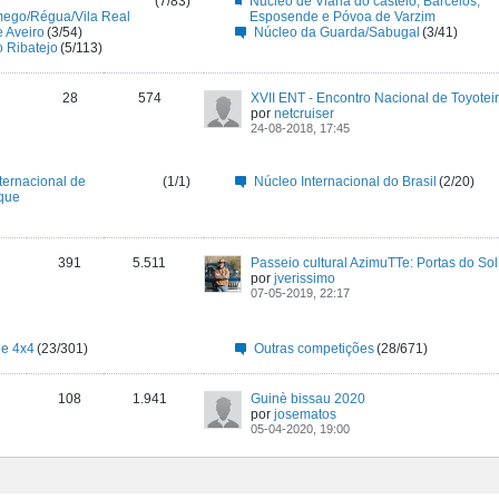
e
(7/83)
Núcleo de Viana do castelo, Barcelos,
mego/Régua/Vila Real
Esposende e Póvoa de Varzim
 Aveiro
(3/54)
Núcleo da Guarda/Sabugal
(3/41)
 Ribatejo
(5/113)
28
574
por
netcruiser
24-08-2018, 17:45
ternacional de
(1/1)
Núcleo Internacional do Brasil
(2/20)
que
391
5.511
Passeio cultural AzimuTTe: Portas do Sol
por
jverissimo
07-05-2019, 22:17
de 4x4
(23/301)
Outras competições
(28/671)
108
1.941
Guinè bissau 2020
por
josematos
05-04-2020, 19:00