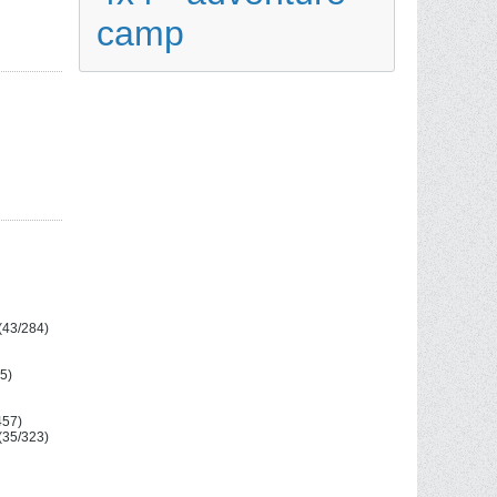
camp
(43/284)
5)
457)
(35/323)