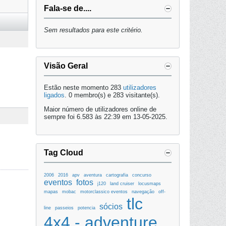
Fala-se de....
Sem resultados para este critério.
Visão Geral
Estão neste momento 283
utilizadores
ligados
. 0 membro(s) e 283 visitante(s).
Maior número de utilizadores online de
sempre foi 6.583 às 22:39 em 13-05-2025.
Tag Cloud
2006
2016
apv
aventura
cartografia
concurso
eventos
fotos
j120
land cruiser
locusmaps
mapas
mobac
motorclassico eventos
navegação
off-
tlc
sócios
line
passeios
potencia
4x4 - adventure