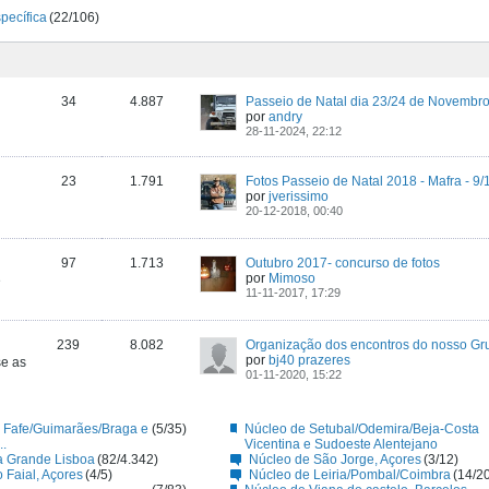
specífica
(22/106)
34
4.887
por
andry
28-11-2024, 22:12
23
1.791
Fotos Passeio de Natal 2018 - Mafra - 9
por
jverissimo
20-12-2018, 00:40
97
1.713
Outubro 2017- concurso de fotos
por
Mimoso
e
11-11-2017, 17:29
239
8.082
Organização dos encontros do nosso Gr
por
bj40 prazeres
se as
01-11-2020, 15:22
 Fafe/Guimarães/Braga e
(5/35)
Núcleo de Setubal/Odemira/Beja-Costa
..
Vicentina e Sudoeste Alentejano
a Grande Lisboa
(82/4.342)
Núcleo de São Jorge, Açores
(3/12)
 Faial, Açores
(4/5)
Núcleo de Leiria/Pombal/Coimbra
(14/2