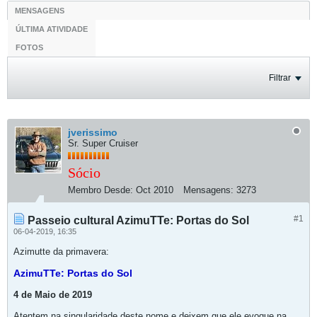
MENSAGENS
ÚLTIMA ATIVIDADE
FOTOS
Filtrar
jverissimo
Sr. Super Cruiser
Sócio
Membro Desde:
Oct 2010
Mensagens:
3273
#1
Passeio cultural AzimuTTe: Portas do Sol
06-04-2019, 16:35
Azimutte da primavera:
AzimuTTe: Portas do Sol
4 de Maio de 2019
Atentem na singularidade deste nome e deixem que ele evoque na