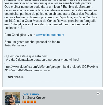
vossa imaginação o que quer que a vossa sensibilidade permita.
Que melhor nome se pode dar a um local? Ex libris de Santarém,
delas se abarca a vasta lezíria ribatejana e será por esta que iremos
deambular, partindo do gótico escalabitano até à Casa dos Patudos,
de José Relvas, o homem proclamou a República, em 5 de Outubro
de 1910; até à Casa-Museu de Carlos Relvas, pioneiro da fotografia
em Portugal; até à Quinta da Brôa para admirar o nobre cavalo
Lusitano; até…
Para Condições, visite
www.azimuttezero.pt
Será um gosto receber pessoal do forum...
João Veríssimo
- Quem cá está é que está bem...
- A vida é demasiado curta para se beber maus vinhos!
http://www.clubeflc.com/vb/forum/garagem-land-cruiser/s%C3%A9rie-
j9/365-kzj90-1997-o-meu-bichinho
Tags:
Nenhum
jverissimo
Sr. Super Cruiser