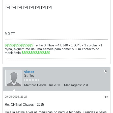
[:-\] [:-\] [:-\] [:-\] [:-\] [:-\] [:-\] [:-\]
MD TT
$$$$$$$$$$$$$$$$
Tenho 3 filhos - 4 BJ40 - 1 BJ45 - 3 corolas - 1
dyna, alguem me dá uma esmola para comer ou um contacto do
manicómio
$$$$$$$$$$$$$$$$
victor
Sr. Toy
Membro Desde:
Jul 2011
Mensagens:
204
09-05-2015, 23:27
#7
Re: CNTrial Chaves - 2015
Hoje já estive a ver as maquinas no parque fechado. Grandes e belos