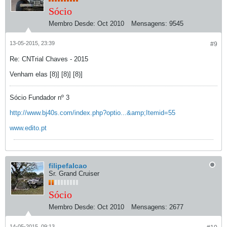
Sócio
Membro Desde:
Oct 2010
Mensagens:
9545
13-05-2015, 23:39
#9
Re: CNTrial Chaves - 2015
Venham elas [8)] [8)] [8)]
Sócio Fundador nº 3
http://www.bj40s.com/index.php?optio...&amp;Itemid=55
www.edito.pt
filipefalcao
Sr. Grand Cruiser
Sócio
Membro Desde:
Oct 2010
Mensagens:
2677
14-05-2015, 09:13