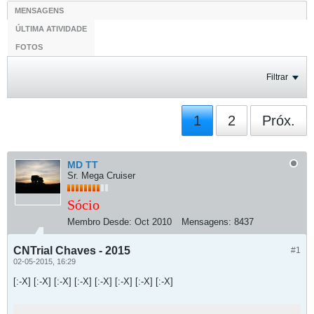
MENSAGENS
ÚLTIMA ATIVIDADE
FOTOS
Filtrar
1
2
Próx.
MD TT
Sr. Mega Cruiser
Sócio
Membro Desde:
Oct 2010
Mensagens:
8437
CNTrial Chaves - 2015
#1
02-05-2015, 16:29
[:-X] [:-X] [:-X] [:-X] [:-X] [:-X] [:-X] [:-X]