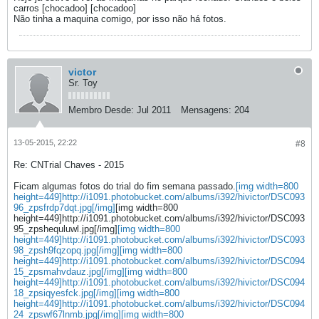
carros [chocadoo] [chocadoo]
Não tinha a maquina comigo, por isso não há fotos.
victor
Sr. Toy
Membro Desde:
Jul 2011
Mensagens:
204
13-05-2015, 22:22
#8
Re: CNTrial Chaves - 2015
Ficam algumas fotos do trial do fim semana passado.
[img width=800
height=449]http://i1091.photobucket.com/albums/i392/hivictor/DSC093
96_zpsfrdp7dqt.jpg[/img]
[img width=800
height=449]http://i1091.photobucket.com/albums/i392/hivictor/DSC093
95_zpshequluwl.jpg[/img]
[img width=800
height=449]http://i1091.photobucket.com/albums/i392/hivictor/DSC093
98_zpsh9fqzopq.jpg[/img]
[img width=800
height=449]http://i1091.photobucket.com/albums/i392/hivictor/DSC094
15_zpsmahvdauz.jpg[/img]
[img width=800
height=449]http://i1091.photobucket.com/albums/i392/hivictor/DSC094
18_zpsiqyesfck.jpg[/img]
[img width=800
height=449]http://i1091.photobucket.com/albums/i392/hivictor/DSC094
24_zpswf67lnmb.jpg[/img]
[img width=800