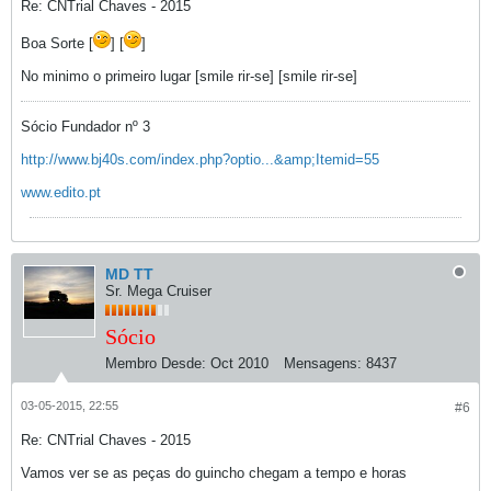
Re: CNTrial Chaves - 2015
Boa Sorte [
] [
]
No minimo o primeiro lugar [smile rir-se] [smile rir-se]
Sócio Fundador nº 3
http://www.bj40s.com/index.php?optio...&amp;Itemid=55
www.edito.pt
MD TT
Sr. Mega Cruiser
Sócio
Membro Desde:
Oct 2010
Mensagens:
8437
03-05-2015, 22:55
#6
Re: CNTrial Chaves - 2015
Vamos ver se as peças do guincho chegam a tempo e horas