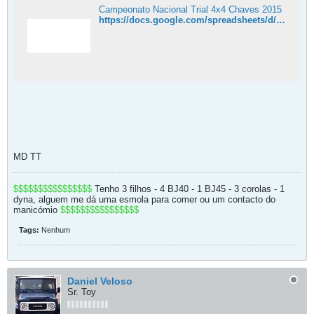
Campeonato Nacional Trial 4x4 Chaves 2015
https://docs.google.com/spreadsheets/d/1lpiGYgjS1bdoahNvfXSBWj-4fe-oXWh6D6yTItxgmf8/edit#gid=0
MD TT
$$$$$$$$$$$$$$$$
Tenho 3 filhos - 4 BJ40 - 1 BJ45 - 3 corolas - 1
dyna, alguem me dá uma esmola para comer ou um contacto do
manicómio
$$$$$$$$$$$$$$$$
Tags:
Nenhum
Daniel Veloso
Sr. Toy