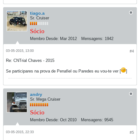
tiago.a
Sr. Cruiser
Sócio
Membro Desde:
Mar 2012
Mensagens:
1942
03-05-2015, 13:00
#4
Re: CNTrial Chaves - 2015
Se participares na prova de Penafiel ou Paredes eu vou-te ver [
]
andry
Sr. Mega Cruiser
Sócio
Membro Desde:
Oct 2010
Mensagens:
9545
03-05-2015, 22:33
#5