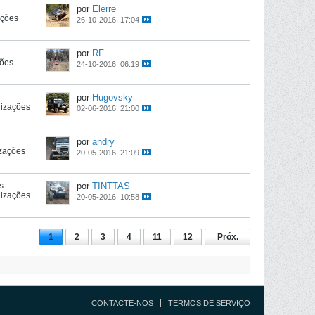
por
Elerre
ações
26-10-2016, 17:04
por
RF
ções
24-10-2016, 06:19
por
Hugovsky
lizações
02-06-2016, 21:00
por
andry
izações
20-05-2016, 21:09
s
por
TINTTAS
lizações
20-05-2016, 10:58
1
2
3
4
11
12
Próx.
CONTACTE-NOS
TERMOS DE SERVIÇO