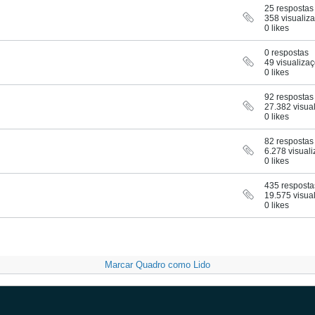
25 respostas
358 visualiz
0 likes
0 respostas
49 visualiza
0 likes
92 respostas
27.382 visua
0 likes
82 respostas
6.278 visual
0 likes
435 resposta
19.575 visua
0 likes
Marcar Quadro como Lido