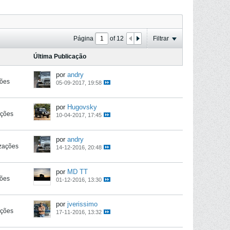
Página
of
12
Filtrar
Última Publicação
por
andry
ções
05-09-2017, 19:58
por
Hugovsky
ações
10-04-2017, 17:45
por
andry
izações
14-12-2016, 20:48
por
MD TT
ções
01-12-2016, 13:30
por
jverissimo
ações
17-11-2016, 13:32