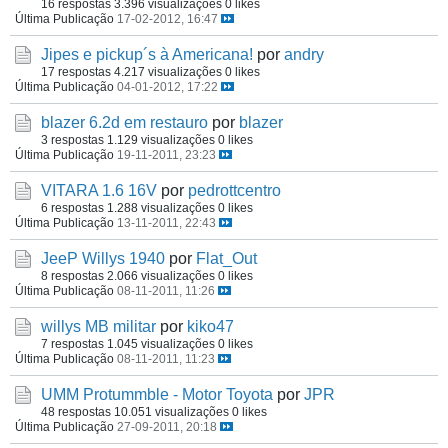
16 respostas
3.396 visualizações
0 likes
Última Publicação
17-02-2012, 16:47
Jipes e pickup´s à Americana!
por
andry
17 respostas
4.217 visualizações
0 likes
Última Publicação
04-01-2012, 17:22
blazer 6.2d em restauro
por
blazer
3 respostas
1.129 visualizações
0 likes
Última Publicação
19-11-2011, 23:23
VITARA 1.6 16V
por
pedrottcentro
6 respostas
1.288 visualizações
0 likes
Última Publicação
13-11-2011, 22:43
JeeP Willys 1940
por
Flat_Out
8 respostas
2.066 visualizações
0 likes
Última Publicação
08-11-2011, 11:26
willys MB militar
por
kiko47
7 respostas
1.045 visualizações
0 likes
Última Publicação
08-11-2011, 11:23
UMM Protummble - Motor Toyota
por
JPR
48 respostas
10.051 visualizações
0 likes
Última Publicação
27-09-2011, 20:18