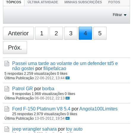
TÓPICOS
ÚLTIMA ATIVIDADE
MINHAS SUBSCRIÇÕES
FOTOS
Filtrar
Anterior
1
2
3
4
5
Próx.
Passei uma tarde ao volante de um defender td5 e
não gostei
por
filipefalcao
5 respostas
2.259 visualizações
0 likes
Última Publicação
22-06-2012, 13:44
Patrol GR
por
borba
9 respostas
1.968 visualizações
0 likes
Última Publicação
06-06-2012, 22:13
Ford F-150 Platinum V8 5.4
por
Angola100Limites
25 respostas
2.979 visualizações
0 likes
Última Publicação
13-05-2012, 19:54
jeep wrangler sahara
por
toy auto