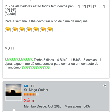
P.S os alargadores estão todos ferrugentos pah [:P] [:P] [:P] [:P] [:P]
[:P] [:P]
[/quote]
Para a semana já lhe devo tirar o pó de cima da maquina.
[
] [
] [
] [
] [
] [
] [
]
MD TT
$$$$$$$$$$$$$$$$
Tenho 3 filhos - 4 BJ40 - 1 BJ45 - 3 corolas - 1
dyna, alguem me dá uma esmola para comer ou um contacto do
manicómio
$$$$$$$$$$$$$$$$
MD TT
Sr. Mega Cruiser
Sócio
Membro Desde:
Oct 2010
Mensagens:
8437