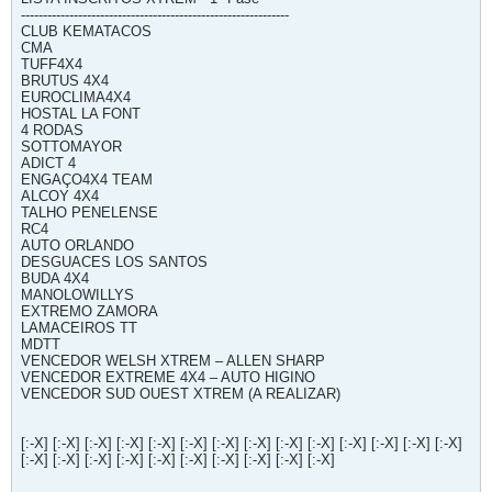
-------------------------------------------------------------
CLUB KEMATACOS
CMA
TUFF4X4
BRUTUS 4X4
EUROCLIMA4X4
HOSTAL LA FONT
4 RODAS
SOTTOMAYOR
ADICT 4
ENGAÇO4X4 TEAM
ALCOY 4X4
TALHO PENELENSE
RC4
AUTO ORLANDO
DESGUACES LOS SANTOS
BUDA 4X4
MANOLOWILLYS
EXTREMO ZAMORA
LAMACEIROS TT
MDTT
VENCEDOR WELSH XTREM – ALLEN SHARP
VENCEDOR EXTREME 4X4 – AUTO HIGINO
VENCEDOR SUD OUEST XTREM (A REALIZAR)
[:-X] [:-X] [:-X] [:-X] [:-X] [:-X] [:-X] [:-X] [:-X] [:-X] [:-X] [:-X] [:-X] [:-X]
[:-X] [:-X] [:-X] [:-X] [:-X] [:-X] [:-X] [:-X] [:-X] [:-X]