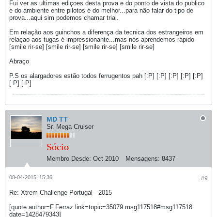
Fui ver as ultimas ediçoes desta prova e do ponto de vista do publico
e do ambiente entre pilotos é do melhor...para não falar do tipo de
prova...aqui sim podemos chamar trial.
Em relação aos guinchos a diferença da tecnica dos estrangeiros em
relaçao aos tugas é impressionante...mas nós aprendemos rápido
[smile rir-se] [smile rir-se] [smile rir-se] [smile rir-se]
Abraço
P.S os alargadores estão todos ferrugentos pah [:P] [:P] [:P] [:P] [:P]
[:P] [:P]
MD TT
Sr. Mega Cruiser
Sócio
Membro Desde:
Oct 2010
Mensagens:
8437
08-04-2015, 15:36
#9
Re: Xtrem Challenge Portugal - 2015
[quote author=F.Ferraz link=topic=35079.msg117518#msg117518
date=1428479343]