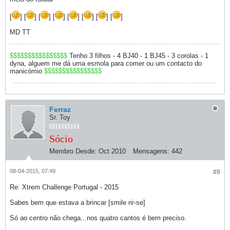
[
] [
] [
] [
] [
] [
] [
] [
]
MD TT
$$$$$$$$$$$$$$$$
Tenho 3 filhos - 4 BJ40 - 1 BJ45 - 3 corolas - 1
dyna, alguem me dá uma esmola para comer ou um contacto do
manicómio
$$$$$$$$$$$$$$$$
Ferraz
Sr. Toy
Sócio
Membro Desde:
Oct 2010
Mensagens:
442
08-04-2015, 07:49
#8
Re: Xtrem Challenge Portugal - 2015
Sabes bem que estava a brincar [smile rir-se]
Só ao centro não chega...nos quatro cantos é bem preciso.