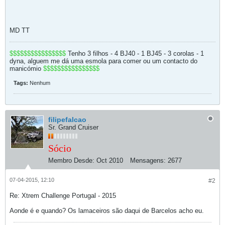
MD TT
$$$$$$$$$$$$$$$$
Tenho 3 filhos - 4 BJ40 - 1 BJ45 - 3 corolas - 1
dyna, alguem me dá uma esmola para comer ou um contacto do
manicómio
$$$$$$$$$$$$$$$$
Tags:
Nenhum
filipefalcao
Sr. Grand Cruiser
Sócio
Membro Desde:
Oct 2010
Mensagens:
2677
07-04-2015, 12:10
#2
Re: Xtrem Challenge Portugal - 2015
Aonde é e quando? Os lamaceiros são daqui de Barcelos acho eu.