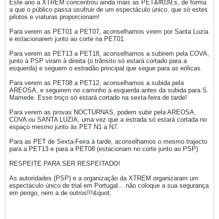
Este ano a XTREM concentrou ainda mais as PET&#039;s, de forma
a que o público passa usufruir de um espectáculo único, que só estes
pilotos e viaturas proporcionam!
Para verem as PET01 a PET07, aconselhamos virem por Santa Luzia
e estacionarem junto ao corte na PET01.
Para verem as PET13 a PET18, aconselhamos a subirem pela COVA,
junto à PSP viram à direita (o trânsito só estará cortado para a
esquerda) e seguem o estradão principal que segue para as eólicas.
Para verem as PET08 a PET12, aconselhamos a subida pela
AREOSA, e seguirem no caminho à esquerda antes da subida para S.
Mamede. Esse troço só estará cortado na sexta-feira de tarde!
Para verem as provas NOCTURNAS, podem subir pela AREOSA,
COVA ou SANTA LUZIA, uma vez que a estrada só estará cortada no
espaço mesmo junto às PET N1 a N7.
Para as PET de Sexta-Feira à tarde, aconselhamos o mesmo trajecto
para a PET13 e para a PET08 (estacionam no corte junto ao PSP)
RESPEITE PARA SER RESPEITADO!
As autoridades (PSP) e a organização da XTREM organizaram um
espectáculo único de trial em Portugal... não coloque a sua segurança
em perigo, nem a de outros!!!&quot;