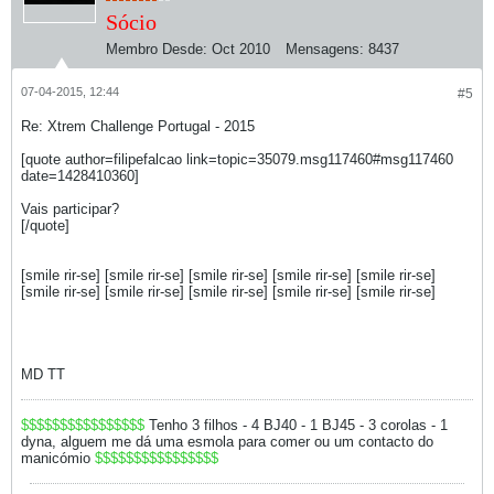
Sócio
Membro Desde:
Oct 2010
Mensagens:
8437
07-04-2015, 12:44
#5
Re: Xtrem Challenge Portugal - 2015
[quote author=filipefalcao link=topic=35079.msg117460#msg117460
date=1428410360]
Vais participar?
[/quote]
[smile rir-se] [smile rir-se] [smile rir-se] [smile rir-se] [smile rir-se]
[smile rir-se] [smile rir-se] [smile rir-se] [smile rir-se] [smile rir-se]
MD TT
$$$$$$$$$$$$$$$$
Tenho 3 filhos - 4 BJ40 - 1 BJ45 - 3 corolas - 1
dyna, alguem me dá uma esmola para comer ou um contacto do
manicómio
$$$$$$$$$$$$$$$$