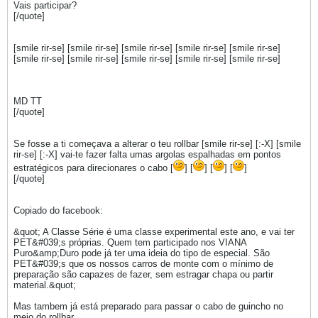
Vais participar?
[/quote]
[smile rir-se] [smile rir-se] [smile rir-se] [smile rir-se] [smile rir-se]
[smile rir-se] [smile rir-se] [smile rir-se] [smile rir-se] [smile rir-se]
MD TT
[/quote]
Se fosse a ti começava a alterar o teu rollbar [smile rir-se] [:-X] [smile
rir-se] [:-X] vai-te fazer falta umas argolas espalhadas em pontos
estratégicos para direcionares o cabo [
] [
] [
] [
]
[/quote]
Copiado do facebook:
&quot; A Classe Série é uma classe experimental este ano, e vai ter
PET&#039;s próprias. Quem tem participado nos VIANA
Puro&amp;Duro pode já ter uma ideia do tipo de especial. São
PET&#039;s que os nossos carros de monte com o mínimo de
preparação são capazes de fazer, sem estragar chapa ou partir
material.&quot;
Mas tambem já está preparado para passar o cabo de guincho no
meio do rollbar