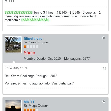
MD TT
$$$$$$$$$$$$$$$$
Tenho 3 filhos - 4 BJ40 - 1 BJ45 - 3 corolas - 1
dyna, alguem me dá uma esmola para comer ou um contacto do
manicómio
$$$$$$$$$$$$$$$$
filipefalcao
Sr. Grand Cruiser
Sócio
Membro Desde:
Oct 2010
Mensagens:
2677
07-04-2015, 12:39
#4
Re: Xtrem Challenge Portugal - 2015
Porreiro, é mesmo aqui ao lado. Vais participar?
MD TT
Sr. Mega Cruiser