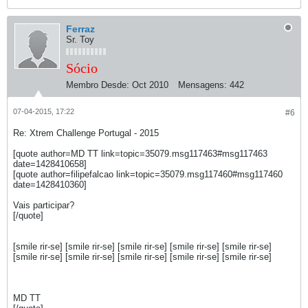
Ferraz
Sr. Toy
Sócio
Membro Desde:
Oct 2010
Mensagens:
442
07-04-2015, 17:22
#6
Re: Xtrem Challenge Portugal - 2015
[quote author=MD TT link=topic=35079.msg117463#msg117463
date=1428410658]
[quote author=filipefalcao link=topic=35079.msg117460#msg117460
date=1428410360]
Vais participar?
[/quote]
[smile rir-se] [smile rir-se] [smile rir-se] [smile rir-se] [smile rir-se]
[smile rir-se] [smile rir-se] [smile rir-se] [smile rir-se] [smile rir-se]
MD TT