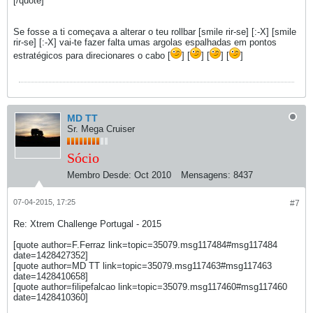
[/quote]
Se fosse a ti começava a alterar o teu rollbar [smile rir-se] [:-X] [smile
rir-se] [:-X] vai-te fazer falta umas argolas espalhadas em pontos
estratégicos para direcionares o cabo [
] [
] [
] [
]
MD TT
Sr. Mega Cruiser
Sócio
Membro Desde:
Oct 2010
Mensagens:
8437
07-04-2015, 17:25
#7
Re: Xtrem Challenge Portugal - 2015
[quote author=F.Ferraz link=topic=35079.msg117484#msg117484
date=1428427352]
[quote author=MD TT link=topic=35079.msg117463#msg117463
date=1428410658]
[quote author=filipefalcao link=topic=35079.msg117460#msg117460
date=1428410360]