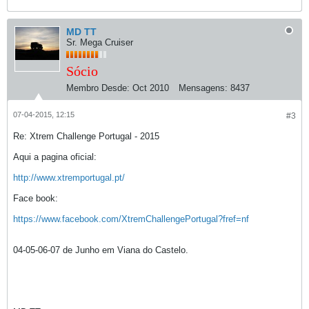
MD TT
Sr. Mega Cruiser
Sócio
Membro Desde:
Oct 2010
Mensagens:
8437
07-04-2015, 12:15
#3
Re: Xtrem Challenge Portugal - 2015
Aqui a pagina oficial:
http://www.xtremportugal.pt/
Face book:
https://www.facebook.com/XtremChallengePortugal?fref=nf
04-05-06-07 de Junho em Viana do Castelo.