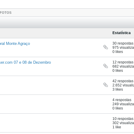
FOTOS
Estatística
bral Monte Agraço
30 respostas
975 visualiz
0 likes
iser.com 07 e 08 de Dezembro
12 respostas
682 visualiz
0 likes
42 respostas
2.652 visual
3 likes
4 respostas
249 visualiz
0 likes
10 respostas
302 visualiz
1 like