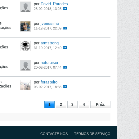
por
David_Paredes
ações
28-02-2018, 13:25
s
por
jverissimo
izações
11-12-2017, 22:39
por
armstrong
ações
31-10-2017, 12:40
por
netcruiser
ações
20-02-2017, 07:44
s
por
forasteiro
izações
05-02-2017, 18:38
1
2
3
4
Próx.
CONTACTE-NOS
TERMOS DE SERVIÇO