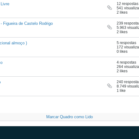
Livre
12 respostas
541 visualiz
2 likes
- Figueira de Castelo Rodrigo
239 resposta
5.963 visual
2 likes
cional almoço )
5 respostas
172 visualiz
0 likes
io
4 respostas
264 visualiz
2 likes
o
240 resposta
8.749 visual
1 like
Marcar Quadro como Lido