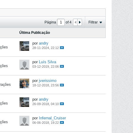
Página
of
4
Filtrar
Última Publicação
por
andry
ações
28-11-2024, 22:12
por
Luís Silva
ações
03-12-2019, 22:06
por
jverissimo
izações
18-12-2018, 23:56
por
andry
ações
26-09-2018, 04:10
por
Infernal_Cruiser
ações
06-06-2018, 19:22