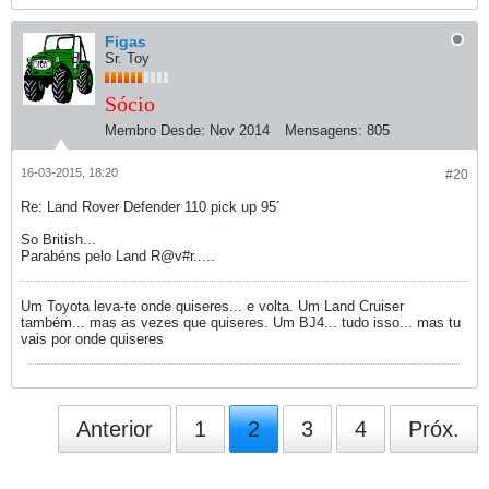
Figas
Sr. Toy
Sócio
Membro Desde:
Nov 2014
Mensagens:
805
16-03-2015, 18:20
#20
Re: Land Rover Defender 110 pick up 95´
So British...
Parabéns pelo Land R@v#r.....
Um Toyota leva-te onde quiseres... e volta. Um Land Cruiser
também... mas as vezes que quiseres. Um BJ4... tudo isso... mas tu
vais por onde quiseres
Anterior
1
2
3
4
Próx.