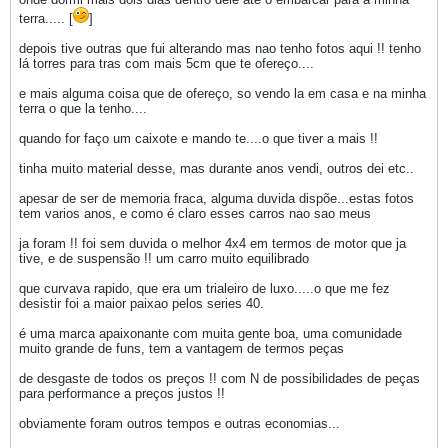
terra..... [
]
depois tive outras que fui alterando mas nao tenho fotos aqui !! tenho
lá torres para tras com mais 5cm que te ofereço....
e mais alguma coisa que de ofereço, so vendo la em casa e na minha
terra o que la tenho....
quando for faço um caixote e mando te....o que tiver a mais !!
tinha muito material desse, mas durante anos vendi, outros dei etc..
apesar de ser de memoria fraca, alguma duvida dispõe...estas fotos
tem varios anos, e como é claro esses carros nao sao meus
ja foram !! foi sem duvida o melhor 4x4 em termos de motor que ja
tive, e de suspensão !! um carro muito equilibrado
que curvava rapido, que era um trialeiro de luxo.....o que me fez
desistir foi a maior paixao pelos series 40.
é uma marca apaixonante com muita gente boa, uma comunidade
muito grande de funs, tem a vantagem de termos peças
de desgaste de todos os preços !! com N de possibilidades de peças
para performance a preços justos !!
obviamente foram outros tempos e outras economias...