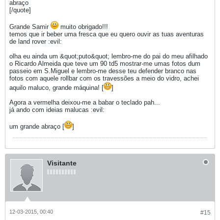
abraço
[/quote]
Grande Samir
muito obrigado!!!
temos que ir beber uma fresca que eu quero ouvir as tuas aventuras
de land rover :evil:
olha eu ainda um &quot;puto&quot; lembro-me do pai do meu afilhado
o Ricardo Almeida que teve um 90 td5 mostrar-me umas fotos dum
passeio em S.Miguel e lembro-me desse teu defender branco nas
fotos com aquele rollbar com os travessões a meio do vidro, achei
aquilo maluco, grande máquina! [
]
Agora a vermelha deixou-me a babar o teclado pah...
já ando com ideias malucas :evil:
um grande abraço [
]
Visitante
12-03-2015, 00:40
#15