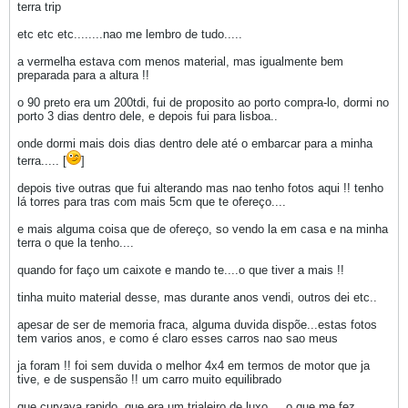
terra trip
etc etc etc........nao me lembro de tudo.....
a vermelha estava com menos material, mas igualmente bem
preparada para a altura !!
o 90 preto era um 200tdi, fui de proposito ao porto compra-lo, dormi no
porto 3 dias dentro dele, e depois fui para lisboa..
onde dormi mais dois dias dentro dele até o embarcar para a minha
terra..... [
]
depois tive outras que fui alterando mas nao tenho fotos aqui !! tenho
lá torres para tras com mais 5cm que te ofereço....
e mais alguma coisa que de ofereço, so vendo la em casa e na minha
terra o que la tenho....
quando for faço um caixote e mando te....o que tiver a mais !!
tinha muito material desse, mas durante anos vendi, outros dei etc..
apesar de ser de memoria fraca, alguma duvida dispõe...estas fotos
tem varios anos, e como é claro esses carros nao sao meus
ja foram !! foi sem duvida o melhor 4x4 em termos de motor que ja
tive, e de suspensão !! um carro muito equilibrado
que curvava rapido, que era um trialeiro de luxo.....o que me fez