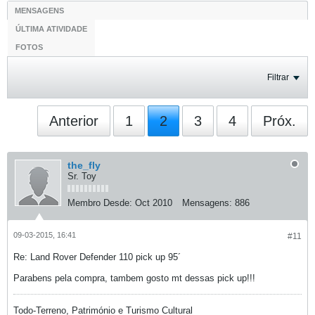
MENSAGENS
ÚLTIMA ATIVIDADE
FOTOS
Filtrar
Anterior
1
2
3
4
Próx.
the_fly
Sr. Toy
Membro Desde:
Oct 2010
Mensagens:
886
09-03-2015, 16:41
#11
Re: Land Rover Defender 110 pick up 95´
Parabens pela compra, tambem gosto mt dessas pick up!!!
Todo-Terreno, Património e Turismo Cultural