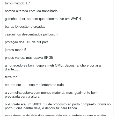
turbo mexido 1.7
bomba alterada com lda trabalhado
guincho tabor, se bem que primeiro tive um WARN
barras Direcção reforçadas
casquilhos descentrados polibusch
proteçao dos DIF da brit part
jantes mach 5
pneus varios, mas usava BF 35
amortecedores koni, depois meti OME, depois rancho e por ai a
diante....
terra trip
etc etc etc........nao me lembro de tudo.....
a vermelha estava com menos material, mas igualmente bem
preparada para a altura !!
o 90 preto era um 200tdi, fui de proposito ao porto compra-lo, dormi no
porto 3 dias dentro dele, e depois fui para lisboa..
onde dormi mais dois dias dentro dele até o embarcar para a minha