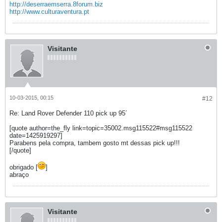
http://deserraemserra.8forum.biz
http://www.culturaventura.pt
Visitante
10-03-2015, 00:15
#12
Re: Land Rover Defender 110 pick up 95´
[quote author=the_fly link=topic=35002.msg115522#msg115522
date=1425919297]
Parabens pela compra, tambem gosto mt dessas pick up!!!
[/quote]
obrigado [
]
abraço
Visitante