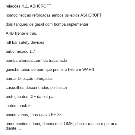
relações 4.11 ASHCROFT
homocineticas reforçadas ambos os eixos ASHCROFT
dois tanques de gasol com bomba suplementar
ARB frente e tras.
roll bar safety devices
turbo mexido 1.7
bomba alterada com lda trabalhado
guincho tabor, se bem que primeiro tive um WARN
barras Direcção reforçadas
casquilhos descentrados polibusch
proteçao dos DIF da brit part
jantes mach 5
pneus varios, mas usava BF 35
amortecedores koni, depois meti OME, depois rancho e por ai a
diante....