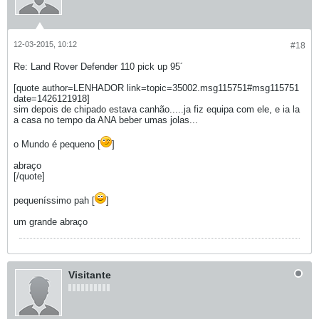
12-03-2015, 10:12
#18
Re: Land Rover Defender 110 pick up 95´
[quote author=LENHADOR link=topic=35002.msg115751#msg115751
date=1426121918]
sim depois de chipado estava canhão.....ja fiz equipa com ele, e ia la
a casa no tempo da ANA beber umas jolas...
o Mundo é pequeno [
]
abraço
[/quote]
pequeníssimo pah [
]
um grande abraço
Visitante