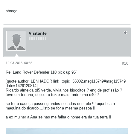
abraço
Visitante
12-03-2015, 00:56
#16
Re: Land Rover Defender 110 pick up 95´
[quote author=LENHADOR link=topic=35002.msg115749#msg115749
date=1426120814]
Ricardo almeida td5 verde, vivia nos biscoitos ? eng de profissão ?
teve um terrano, depois o td5 e mais tarde uma d40 ?
se for o caso ja passei grandes noitadas com ele !!! aqui fica a
maquina do ricardo....isto se for a mesma pessoa !!
a ex mulher a Ana se nao me falha o nome era da tua terra !!