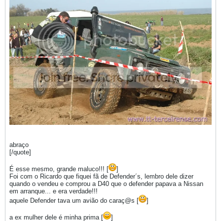
abraço
[/quote]
É esse mesmo, grande maluco!!! [
]
Foi com o Ricardo que fiquei fã de Defender´s, lembro dele dizer
quando o vendeu e comprou a D40 que o defender papava a Nissan
em arranque... e era verdade!!!
aquele Defender tava um avião do caraç@s [
]
a ex mulher dele é minha prima [
]