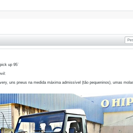
pick up 95´
vil:
ery, uns pneus na medida máxima admissível (tão pequeninos), umas molas 