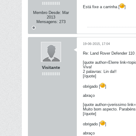
Está fixe a carrinha [
]
Membro Desde:
Mar
2013
Mensagens:
273
19-06-2015, 17:04
Re: Land Rover Defender 110 
[quote author=Elerre link=t
Viva!
Visitante
2 palavras: Lin da!!
[/quote]
obrigado [
]
abraço
[quote author=jverissimo li
Muito bom aspecto. Parabéns
[/quote]
obrigado [
]
abraço