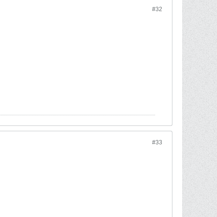
#32
#33