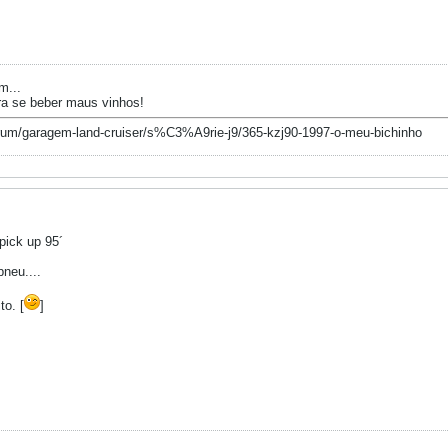
m...
ra se beber maus vinhos!
orum/garagem-land-cruiser/s%C3%A9rie-j9/365-kzj90-1997-o-meu-bichinho
pick up 95´
pneu....
o. [
]