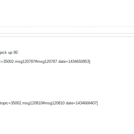
pick up 95´
opic=35002.msg120787#msg120787 date=1434650953]
nk=topic=35002.msg120810#msg120810 date=1434668407]