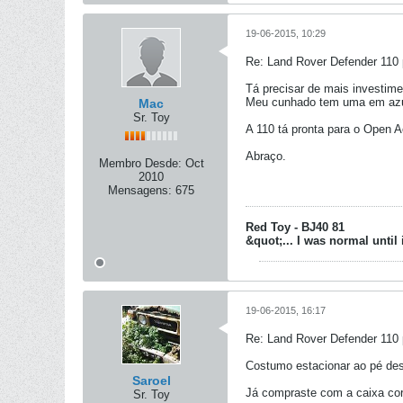
19-06-2015, 10:29
Re: Land Rover Defender 110 
Tá precisar de mais investiment
Meu cunhado tem uma em azul 
Mac
Sr. Toy
A 110 tá pronta para o Open 
Abraço.
Membro Desde:
Oct
2010
Mensagens:
675
Red Toy - BJ40 81
&quot;... I was normal until 
19-06-2015, 16:17
Re: Land Rover Defender 110 
Costumo estacionar ao pé dess
Saroel
Já compraste com a caixa cor
Sr. Toy