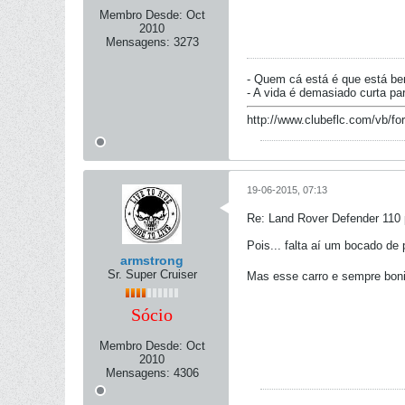
Membro Desde:
Oct
2010
Mensagens:
3273
- Quem cá está é que está be
- A vida é demasiado curta pa
http://www.clubeflc.com/vb/f
19-06-2015, 07:13
Re: Land Rover Defender 110 
Pois... falta aí um bocado de 
armstrong
Sr. Super Cruiser
Mas esse carro e sempre bonit
Sócio
Membro Desde:
Oct
2010
Mensagens:
4306