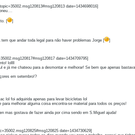
nk=topic=35002.msg120813#msg120813 date=1434698016]
pneu....
o. [
]
 tem que andar toda legal para não haver problemas Jorge [
]
ic=35002.msg120817#msg120817 date=1434709795]
o! lollll
e já me chateou para a desmontar e melhorar! Se bem que apenas bastava u
Açores em setembro!?
 lol foi adquirida apenas para levar bicicletas lol
e para melhorar alguma coisa encontra-se material para todos os preços!
en mas gostava de fazer ainda por cima sendo em S.Miguel ajuda!
topic=35002.msg120825#msg120825 date=1434730629]