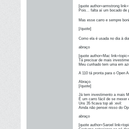
[quote author=armstrong li
Pois... falta aí um bocado de 
Mas esse carro e sempre bonit
[/quote]
Como ela é usada no dia à dia
abraço
[quote author=Mac link=top
Tá precisar de mais investiment
Meu cunhado tem uma em azul 
A 110 tá pronta para o Open 
Abraço.
[/quote]
Já tem investimento a mais Mac
É um carro fácil de se mexer 
Uns 35 ficava top ali :evil:
Ainda não pensei nisso do Op
abraço
[quote author=Saroel link=