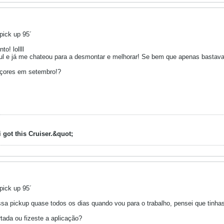
pick up 95´
o! lollll
e já me chateou para a desmontar e melhorar! Se bem que apenas bastava u
Açores em setembro!?
i got this Cruiser.&quot;
pick up 95´
a pickup quase todos os dias quando vou para o trabalho, pensei que tinhas
tada ou fizeste a aplicação?