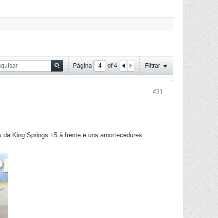
Página
of
4
Filtrar
#31
da King Springs +5 à frente e uns amortecedores